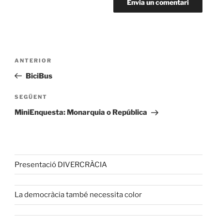
Navegació
Entrada
ANTERIOR
d'entrades
anterior
BiciBus
Entrada
SEGÜENT
següent
MiniEnquesta: Monarquia o República
Presentació DIVERCRÀCIA
La democràcia també necessita color