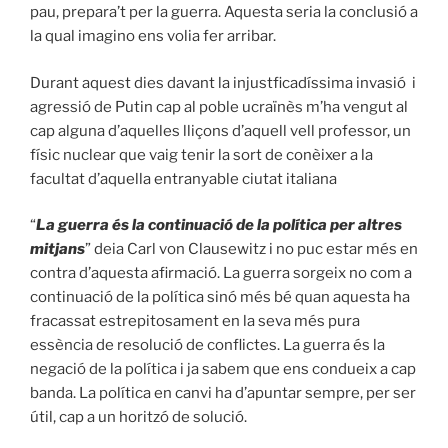
pau, prepara’t per la guerra. Aquesta seria la conclusió a
la qual imagino ens volia fer arribar.
Durant aquest dies davant la injustficadíssima invasió i
agressió de Putin cap al poble ucraïnès m’ha vengut al
cap alguna d’aquelles lliçons d’aquell vell professor, un
físic nuclear que vaig tenir la sort de conèixer a la
facultat d’aquella entranyable ciutat italiana
“
La guerra és la continuació de la política per altres
mitjans
” deia Carl von Clausewitz i no puc estar més en
contra d’aquesta afirmació. La guerra sorgeix no com a
continuació de la política sinó més bé quan aquesta ha
fracassat estrepitosament en la seva més pura
essència de resolució de conflictes. La guerra és la
negació de la política i ja sabem que ens condueix a cap
banda. La política en canvi ha d’apuntar sempre, per ser
útil, cap a un horitzó de solució.