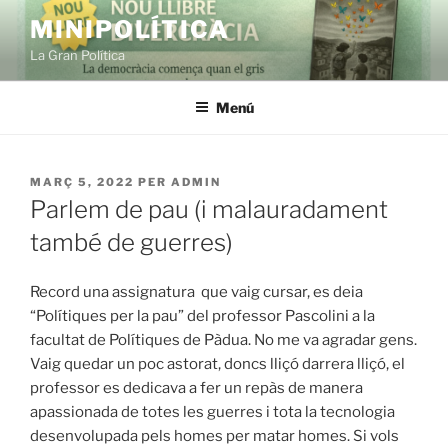
Vés
MINIPOLÍTICA
al
La Gran Política
contingut
Menú
PUBLICAT
MARÇ 5, 2022
PER
ADMIN
A
Parlem de pau (i malauradament
també de guerres)
Record una assignatura que vaig cursar, es deia
“Polítiques per la pau” del professor Pascolini a la
facultat de Polítiques de Pàdua. No me va agradar gens.
Vaig quedar un poc astorat, doncs lliçó darrera lliçó, el
professor es dedicava a fer un repàs de manera
apassionada de totes les guerres i tota la tecnologia
desenvolupada pels homes per matar homes. Si vols