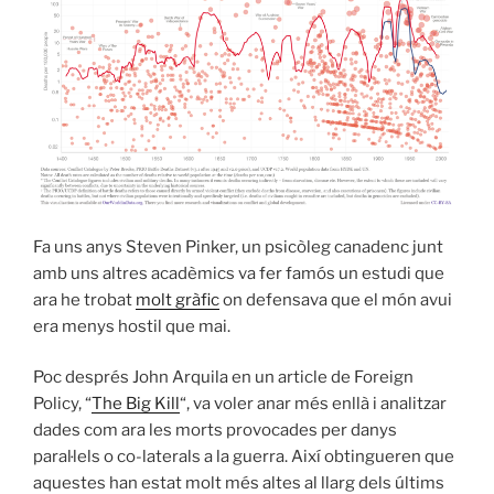
Fa uns anys Steven Pinker, un psicòleg canadenc junt
amb uns altres acadèmics va fer famós un estudi que
ara he trobat
molt gràfic
on defensava que el món avui
era menys hostil que mai.
Poc després John Arquila en un article de Foreign
Policy, “
The Big Kill
“, va voler anar més enllà i analitzar
dades com ara les morts provocades per danys
paral·lels o co-laterals a la guerra. Així obtingueren que
aquestes han estat molt més altes al llarg dels últims