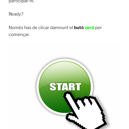
participar-hi.
Ready?
Només has de clicar damnunt el
butó
verd
per
començar.