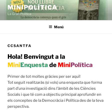
Vés
MINIPOLÍTICA
al
La Gran Política
contingut
Menú
CCSANTFA
Hola!
Benvingut a la
Mini
Enquesta
de
Mini
Política
Primer de tot moltes gràcies per ser aquí!
Tot seguit realitzaràs (si vols) una enquesta que forma
part d’una investigació dins l’àmbit de les Ciències
Socials i que té com a objectiu principal aprofundir en
els conceptes de la Democràcia i Política des de la teva
perspectiva.